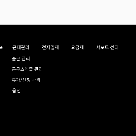
e
근태관리
전자결재
요금제
서포트 센터
출근 관리
근무스케줄 관리
휴가/신청 관리
옵션