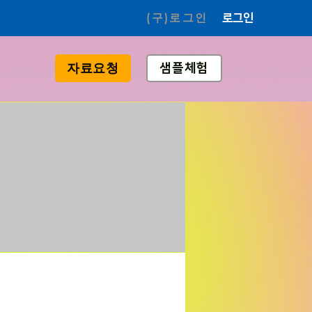
(구)로그인
로그인
샘플체험
자료요청
의