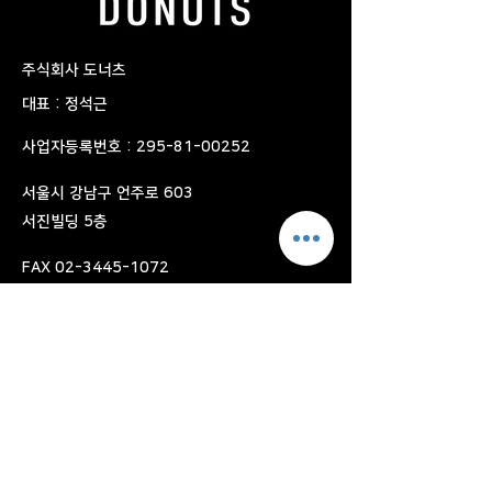
​주식회사 도너츠
대표 : 정석근
사업자등록번호 :
295-81-00252
​서울시 강남구 언주로 603
서진빌딩 5층
FAX
02-3445-1072
Home
근태관리
출근 관리
전자결재
근무스케줄 관리
요금제
휴가/신청 관리