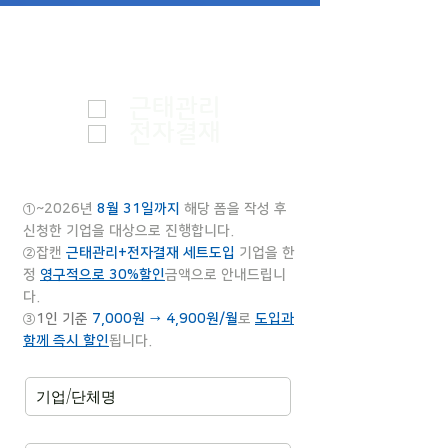
서비스를 선택하세요.
필
ㅤ
*
수
근태관리
전자결재
①~2026년
8
월 31일까지
해당 폼을 작성 후
신청한 기업
을 대상으로 진행합니다.
②
잡캔
근태관리+전자결재 세트도입
기업을 한
정
영구적으로 30%할인
금액
으로 안내드립니
다.
​③
1인 기준
7,000원 → 4,900원/월
로
도입과
함께 즉시 할인
됩니다.