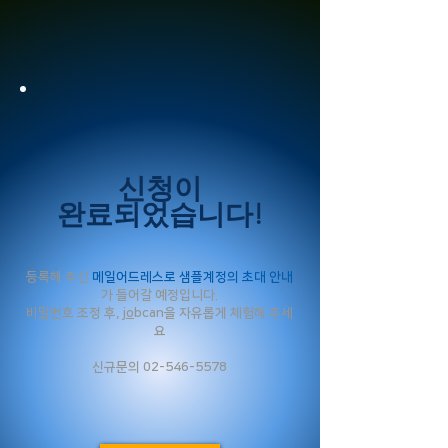
신청이
완료되었습니다!
등록해 주신
메일어드레스로 샘플계정의 초대 안내
가 들어갈 예정입니다.
비밀번호 조정 후, j
o
bcan을 자유롭게 체험해 주세
요
​신규문의
02-546-5578